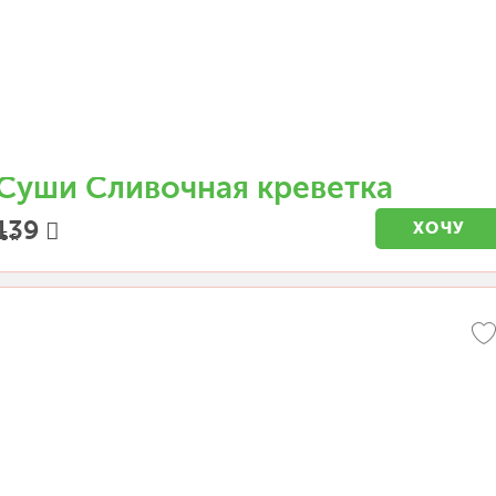
Суши Сливочная креветка
139
ХОЧУ
5 г.