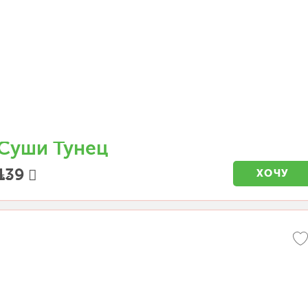
Суши Тунец
139
ХОЧУ
5 г.