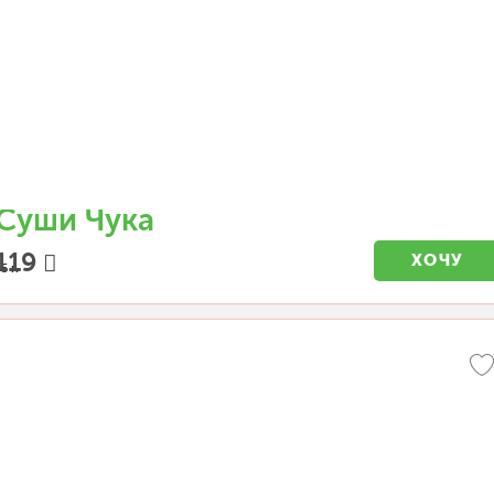
Суши Чука
119
ХОЧУ
5 г.