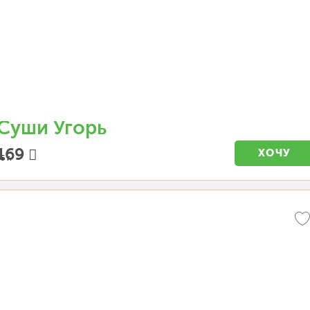
Суши Угорь
169
ХОЧУ
5 г.