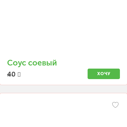
Соус соевый
40
ХОЧУ
30 г.