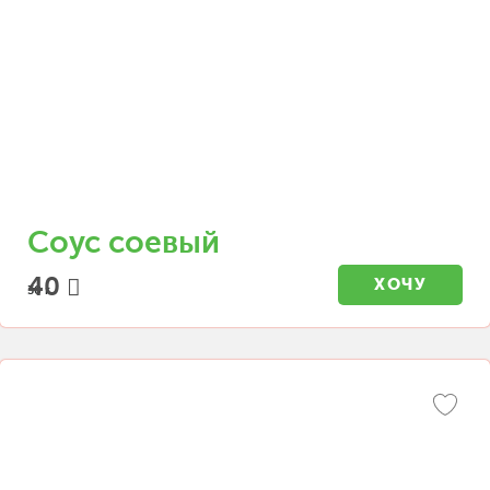
Соус соевый
40
ХОЧУ
30 г.