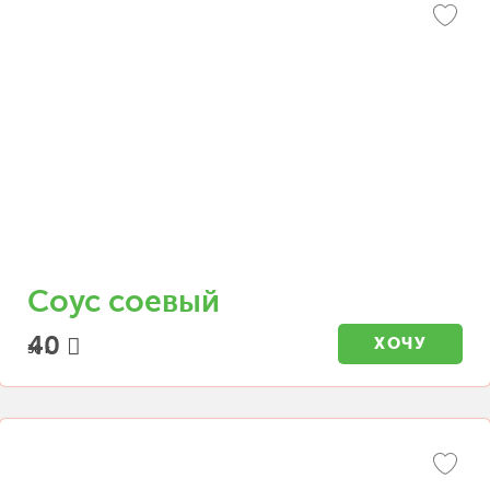
Соус соевый
40
ХОЧУ
30 г.