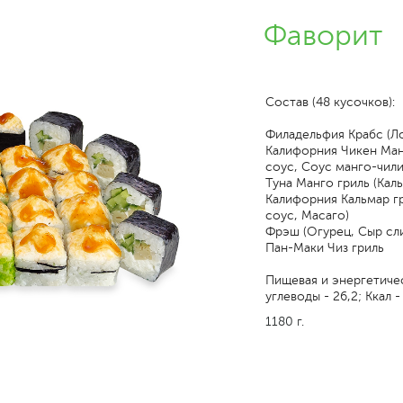
Фаворит
Состав (48 кусочков):
Филадельфия Крабс (Ло
Калифорния Чикен Манг
соус, Соус манго-чили
Туна Манго гриль (Кал
Калифорния Кальмар г
соус, Масаго)
Фрэш (Огурец, Сыр сл
Пан-Маки Чиз гриль
Пищевая и энергетическ
углеводы - 26,2; Ккал -
1180 г.