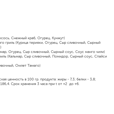
сось, Снежный краб, Огурец, Кунжут)
о гриль (Курица терияки, Огурец, Сыр сливочный, Сырный
)
ьмар, Огурец, Сыр сливочный, Сырный соус, Соус манго чили)
риль (Кальмар, Сыр сливочный, Помидор, Сырный соус, Спайси
ивочный, Омлет Тамаго)
ая ценность в 100 гр. продукта: жиры - 7,3; белки - 3,8;
 186,4. Срок хранения 3 часа при t от +2 до +6.