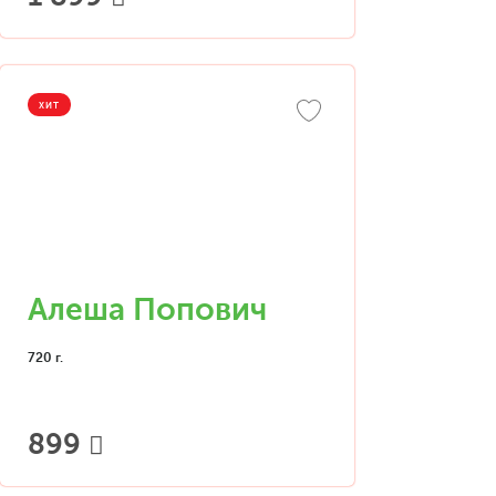
ХИТ
Алеша Попович
720 г.
899