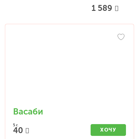
1 589
Васаби
5 г.
40
ХОЧУ