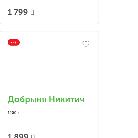
1 799
ХИТ
Добрыня Никитич
1200 г.
1 899